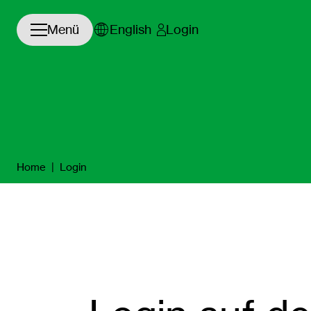
Navigation öffnen/schließen
Menü
English
Login
Home
|
Login