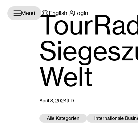
Navigation öffnen/schließen
TourRad
Menü
English
Login
Siegesz
Welt
April 8, 2024|
LD
Alle Kategorien
Internationale Busi