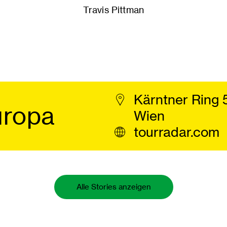
Travis Pittman
Kärntner Ring 
uropa
Wien
tourradar.com
Alle Stories anzeigen