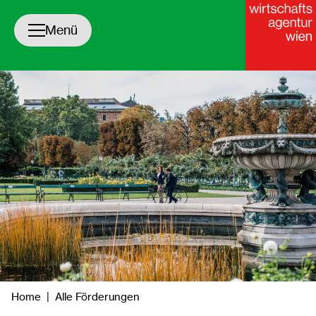
Navigation öffnen/schließen
Menü
yright
Home
|
Alle Förderungen