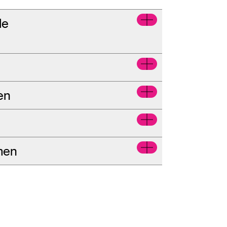
le
en
men