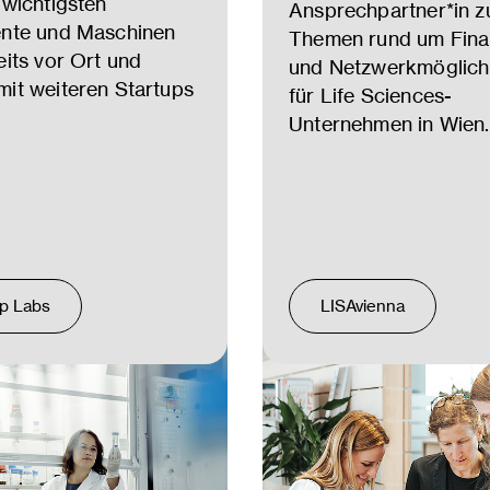
 wichtigsten
Ansprechpartner*in zu
ente und Maschinen
Themen rund um Fina
eits vor Ort und
und Netzwerkmöglich
it weiteren Startups
für Life Sciences-
Unternehmen in Wien.
up Labs
LISAvienna