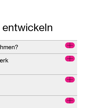
entwickeln
nehmen?
werk