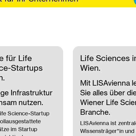
 für Life
Life Sciences i
ce-Startups
Wien.
n.
Mit LISAvienna l
ge Infrastruktur
Sie alles über di
nsam nutzen.
Wiener Life Scie
Branche.
Life Science-Startup
vollausgestattete
LISAvienna ist zentral
tze im Startup
Wissensträger*in und 