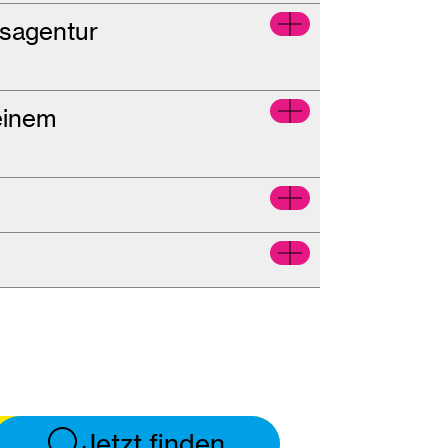
tsagentur
einem
Jetzt finden