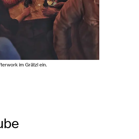
fterwork im Grätzl ein.
ube