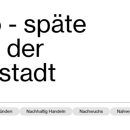
 - späte
 der
stadt
ünden
Nachhaltig Handeln
Nachwuchs
Nahve