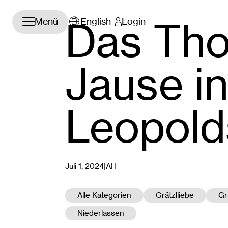
Navigation öffnen/schließen
Das Tho
Menü
English
Login
Jause in
Leopold
Juli 1, 2024|
AH
Alle Kategorien
Grätzlliebe
Gr
Niederlassen