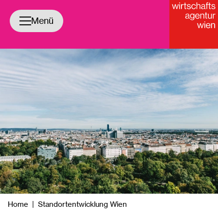
Navigation öffnen/schließen
Menü
yright
Home
|
Standortentwicklung Wien