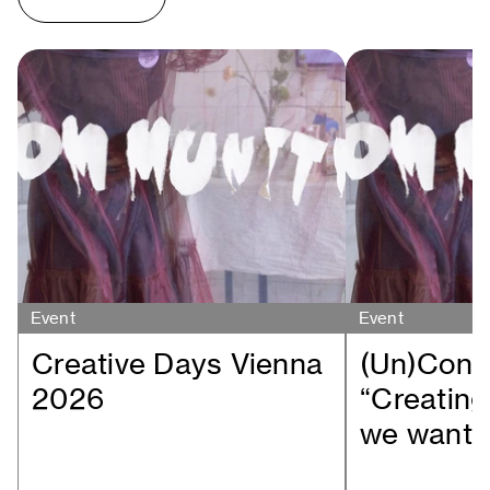
Event
Event
Creative Days Vienna
(Un)Conf
2026
“Creating
we want /