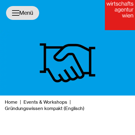
Navigation öffnen/schließen
Menü
yright
Home
|
Events & Workshops
|
Gründungswissen kompakt (Englisch)