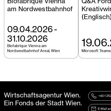
Biofabrique Vienna
Q&A Förd
am Nordwestbahnhof
Kreativwi
(Englisch
09.04.2026
-
31.10.2026
19.06
Biofabrique Vienna am
Nordwestbahnhof Areal, Wien
Microsoft Teams
Wirtschaftsagentur Wien.
+43 1 25
Ein Fonds der Stadt Wien.
E-Mail a