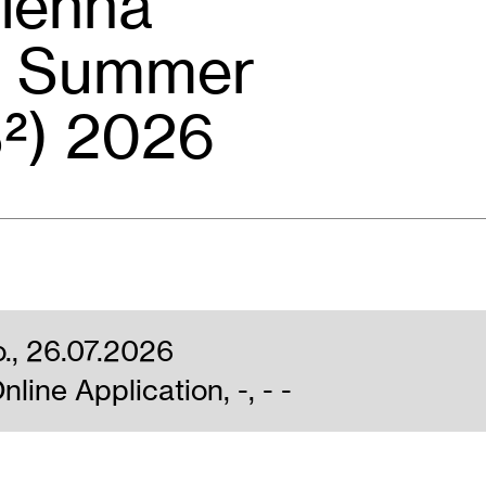
Vienna
re Summer
²) 2026
o., 26.07.2026
ine Application, -, - -