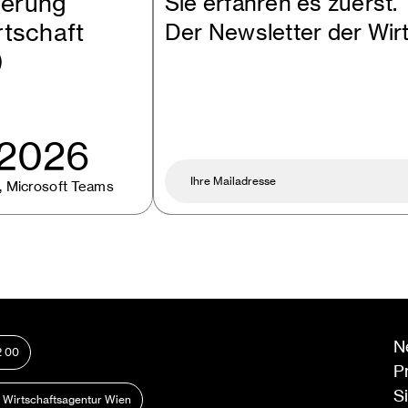
erung
Sie erfahren es zuerst.
rtschaft
Der Newsletter der Wir
)
.2026
, Microsoft Teams
N
2 00
P
S
n Wirtschaftsagentur Wien