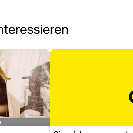
nteressieren
g