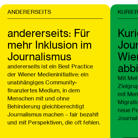
ANDERERSEITS
KURIE
andererseits: Für
Kuri
mehr Inklusion im
Jour
Journalismus
Wien
abbi
andererseits ist ein Best Practice
der Wiener Medieninitiative: ein
Mit Meh
unabhängiges Community-
Zielgru
finanziertes Medium, in dem
mit Men
Menschen mit und ohne
Migrati
Behinderung gleichberechtigt
neue Pe
Journalismus machen – fair bezahlt
Journal
und mit Perspektiven, die oft fehlen.