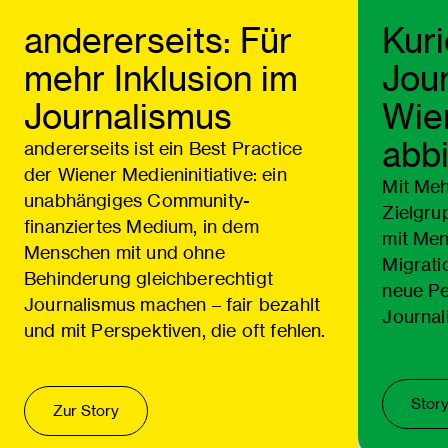
andererseits: Für
Kuri
mehr Inklusion im
Jour
Journalismus
Wien
abbi
andererseits ist ein Best Practice
der Wiener Medieninitiative: ein
Mit Meh
unabhängiges Community-
Zielgru
finanziertes Medium, in dem
mit Men
Menschen mit und ohne
Migrati
Behinderung gleichberechtigt
neue Pe
Journalismus machen – fair bezahlt
Journal
und mit Perspektiven, die oft fehlen.
Stor
Zur Story